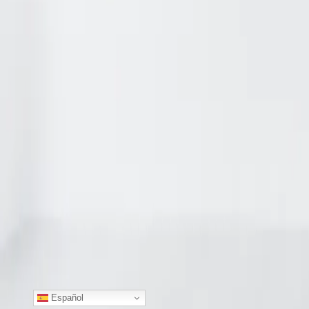
Español