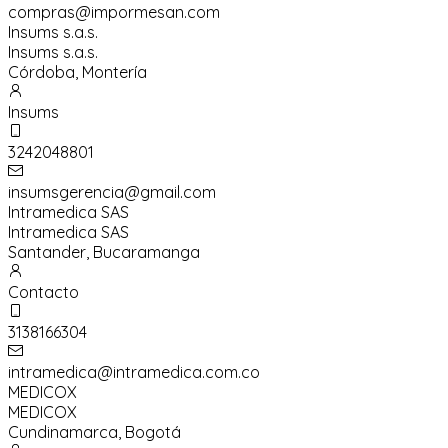
compras@impormesan.com
Insums s.a.s.
Insums s.a.s.
Córdoba
,
Montería
Insums
3242048801
insumsgerencia@gmail.com
Intramedica SAS
Intramedica SAS
Santander
,
Bucaramanga
Contacto
3138166304
intramedica@intramedica.com.co
MEDICOX
MEDICOX
Cundinamarca
,
Bogotá