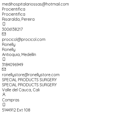
medihospitalariossas@hotmail.com
Procientifica
Procientifica
Risaralda
,
Pereira
3006138217
procicol@procicol.com
Ronelly
Ronelly
Antioquia
,
Medellín
3184096949
ronellystore@ronellystore.com
SPECIAL PRODUCTS SURGERY
SPECIAL PRODUCTS SURGERY
Valle del Cauca
,
Cali
Compras
5144912 Ext 108